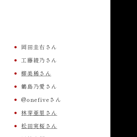
岡田圭右さん
工藤綾乃さん
柳美稀さん
鶴島乃愛さん
@onefiveさん
林芽亜里さん
松田実桜さん