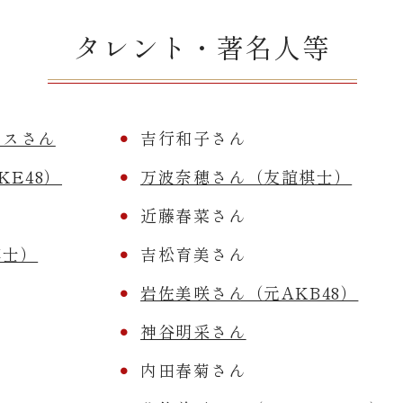
タレント・著名人等
レスさん
吉行和子さん
E48）
万波奈穂さん（友誼棋士）
近藤春菜さん
棋士）
吉松育美さん
岩佐美咲さん（元AKB48）
神谷明采さん
内田春菊さん