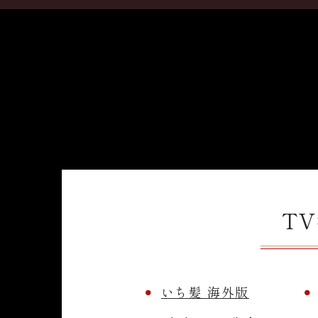
T
いち髪 海外版