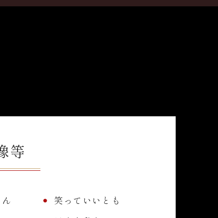
像等
くん
笑っていいとも