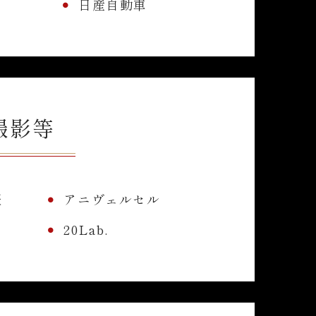
日産自動車
撮影等
報
アニヴェルセル
20Lab.