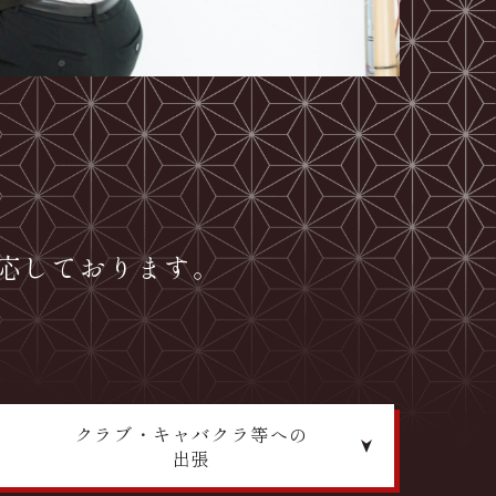
応しております。
クラブ・キャバクラ等
への
出張