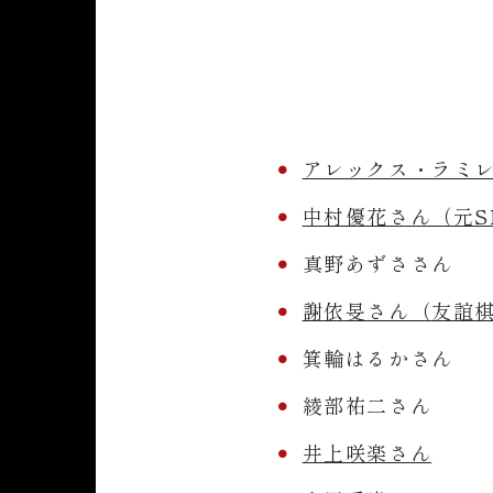
アレックス・ラミ
中村優花さん（元SK
真野あずささん
謝依旻さん（友誼
箕輪はるかさん
綾部祐二さん
井上咲楽さん