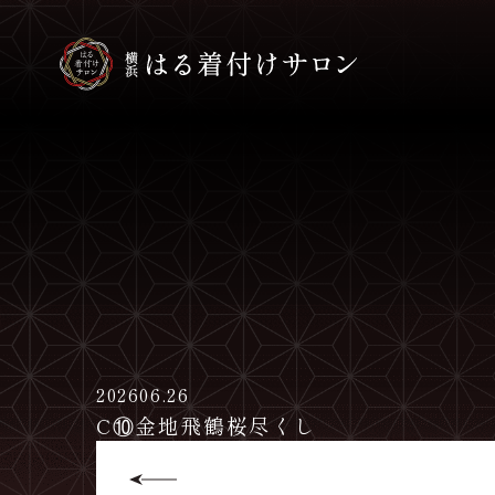
2026
06.26
C⑩金地飛鶴桜尽くし