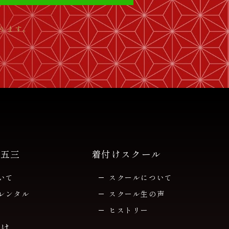
ります。
七五三
着付けスクール
いて
スクールについて
レンタル
スクール生の声
ヒストリー
付け