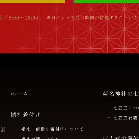
／9:00～18:00
※日によって受付時間が前後することがあ
ホーム
菊名神社の
七五三につ
婚礼着付け
七五三衣装
婚礼・前撮り着付けについて
横浜
成人式の着
婚礼衣装レンタル